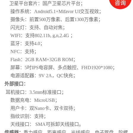
卫星平台套片：国产卫星芯片平台；
操作系统：Android5.1+Mifavor UI交互视效；
摄像头：前置500万像素、后置1300万像素；
闪光灯：支持、自动对焦；
WIFI：支持802.11b, g,n,2.4G ；
蓝牙：支持4.0；
NFC：支持；
Flash：2GB RAM+32GB ROM；
屏幕：5吋IPS电容屏、多点触控、FHD1920*1080；
电源适配器：9V 2A，QC快充；
外部接口：
耳机接口：3.5mm标准接口；
数据充电：MicroUSB；
用户卡：双Nano卡、双卡双待；
指纹识别：支持；
天线接口： SMA可拆卸天线接口。
传感器：
重力感应、距离感应、光线感应、电子罗盘、陀螺