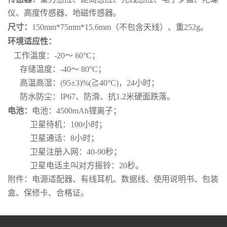
仪、高度传感器、地磁传感器。
尺寸：
150mm*75mm*15.6mm（不包含天线）、重252g。
环境适应性：
工作温度：-20～ 60°C；
存储温度：-40～ 80°C；
高温高湿：(95±3)%(≧40°C)，24小时；
防水防尘：IP67、防滑、抗1.2米硬面跌落。
电池：
电池：4500mAh锂离子；
卫星待机：100小时；
卫星通话：8小时；
卫星注册入网：40-90秒；
卫星电话主叫对方振铃：20秒。
附件：电源适配器、有线耳机、数据线、使用说明书、包装
盒、保修卡、合格证。