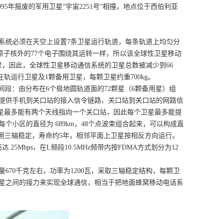
1995年报废的军用卫星“宇宙2251号”相撞，地点位于西伯利亚
系统必须在天空上设置7条卫星运行轨道，每条轨道上均匀分
原子核外的77个电子围绕其运转一样，所以该全球性卫星移动
，因此，全球性卫星移动通信系统的卫星总数被减少到66
轨运行卫星及1颗备用卫星，每颗卫星约重700kg。
间段：由分布在6个极地圆轨道面的72颗星（6颗备用星）组
提供手机到关口站的接入信令链路、关口站到关口站的网路信
卫星最多能有两个天线指向一个关口站，因此每个卫星最多能提
每个小区的直径为 689km，48个点波束组合起来，可以构成直
星采用三轴稳定，寿命约5年，相邻平面上卫星按相反方向运行。
bps，在L频段10.5MHz频带内按FDMA方式划分为12
。
670千克左右，功率为1200瓦，采取三轴稳定结构，每颗卫
与卫星之间的接力来实现全球通信，相当于把地面蜂窝移动电话系