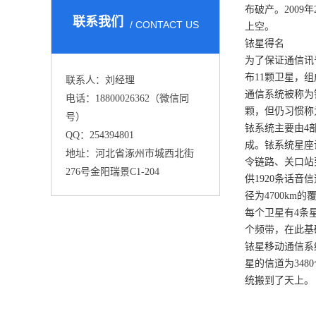
布破产。2009
联系我们
/ CONTACT US
上空。
铱星得名
为了保证通信讯
布11颗卫星，
联系人：刘经理
通信系统被称为
电话：18800026362（微信同
颗，但仍习惯称
号）
铱系统主要由4
QQ：254394801
成。铱系统星座
地址：河北省涿州市城西北街
令链路、关口站
276号金阳瑞景C1-204
供1920条话音
径为4700k
每个卫星有4条星
个频带，在此基础
铱星移动通信系
星的信道为34
统搬到了天上。