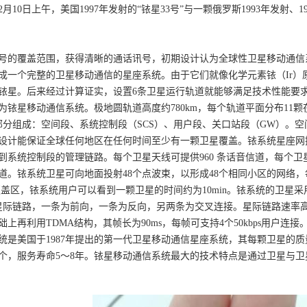
年2月10日上午，美国1997年发射的“铱星33号”与一颗俄罗斯1993年发射、
号的覆盖范围，获得清晰的通话讯号，初期设计认为全球性卫星移动通信
组成一个完整的卫星移动通信的星座系统。由于它们就像化学元素铱（Ir）
铱星。后来经过计算证实，设置6条卫星运行轨道就能够满足技术性能要求
为铱星移动通信系统。极地圆轨道高度约780km，每个轨道平面分布11颗在
部分组成：空间段、系统控制段（SCS）、用户段、关口站段（GW）。空
设计能保证全球任何地区在任何时间至少有一颗卫星覆盖。铱系统星座网
到系统控制段的管理链路。每个卫星天线可提供960 条话音信道，每个
信道。铱系统卫星可向地面投射48个点波束，以形成48个相同小区的网络，
m的覆盖区，铱系统用户可以看到一颗卫星的时间约为10min。铱系统的卫
际链路，一条为前向，一条为反向，另两条为交叉连接。星际链路速率高达 25M
上再利用TDMA结构，其帧长为90ms，每帧可支持4个50kbps用户连接
统是美国于1987年提出的第一代卫星移动通信星座系统，其每颗卫星的质量
80个，服务寿命5～8年。铱星移动通信系统最大的技术特点是通过卫星